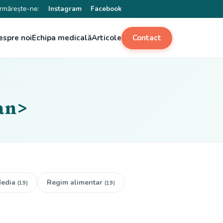
rmărește-ne:
Instagram
Facebook
espre noi
Echipa medicală
Articole
Contact
an>
edia
Regim alimentar
(19)
(19)