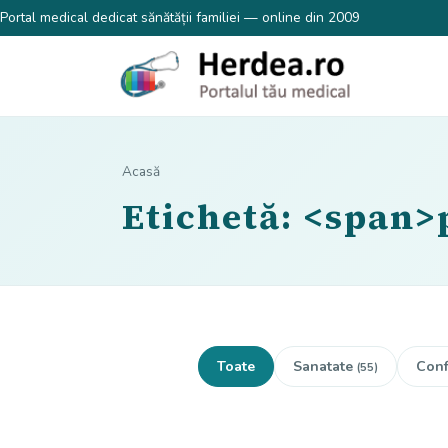
Portal medical dedicat sănătății familiei — online din 2009
Acasă
Etichetă: <span>
Toate
Sanatate
Conf
(55)