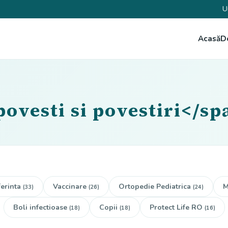
U
Acasă
D
povesti si povestiri</sp
erinta
Vaccinare
Ortopedie Pediatrica
M
(33)
(26)
(24)
Boli infectioase
Copii
Protect Life RO
(18)
(18)
(16)