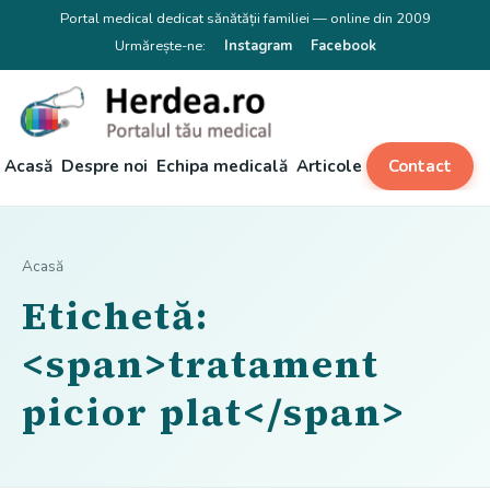
Portal medical dedicat sănătății familiei — online din 2009
Urmărește-ne:
Instagram
Facebook
Acasă
Despre noi
Echipa medicală
Articole
Contact
Acasă
Etichetă:
<span>tratament
picior plat</span>