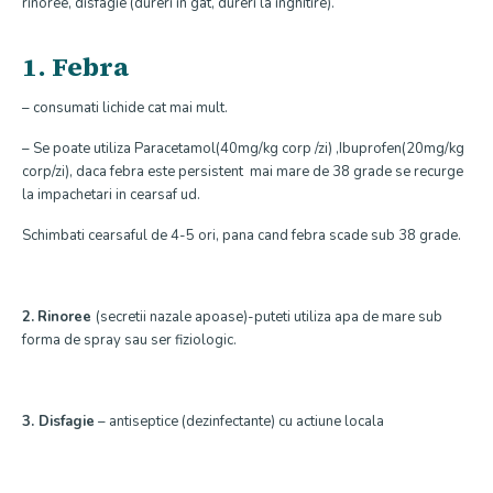
rinoree, disfagie (dureri in gat, dureri la inghitire).
1. Febra
– consumati lichide cat mai mult.
– Se poate utiliza Paracetamol(40mg/kg corp /zi) ,Ibuprofen(20mg/kg
corp/zi), daca febra este persistent mai mare de 38 grade se recurge
la impachetari in cearsaf ud.
Schimbati cearsaful de 4-5 ori, pana cand febra scade sub 38 grade.
2.
Rinoree
(secretii nazale apoase)-puteti utiliza apa de mare sub
forma de spray sau ser fiziologic.
3. Disfagie
– antiseptice (dezinfectante) cu actiune locala