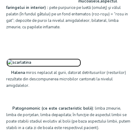
mucoasele,aspectul
faringelui in interior) :
pete purpurice pe luetă (omuleţ) şi vălul
palatin (în fundul gâtului) pe un fond eritematos (roz-roşu) = ”rosu in
gat”; depozite de puroi la nivelul amigdaleleor, bilateral, limba
zmeurie, cu papilele inflamate.
Halena
miros neplacut al gurii, datorat detritusurilor (resturilor)
rezultate din descompunerea microbilor cantonati la nivelul
amigdalelor.
Patognomonic (ce este caracteristic bolii)
: limba zmeurie,
limba de porţelan, limba depapilata; în funcţie de aspectul limbii se
poate stabili stadiul evolutiv al bolii (pe baza aspectului limbii, putem
stabili in a cata zi de boala este respectivul pacient).