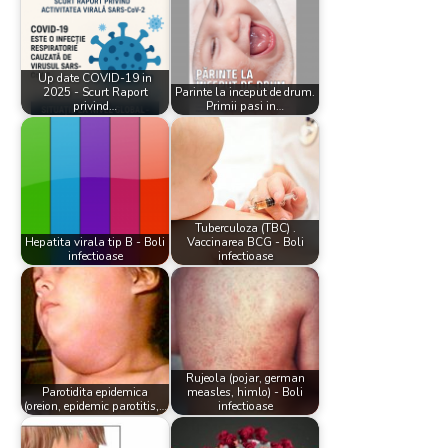
Up date COVID-19 in
2025 - Scurt Raport
Parinte la inceput de drum.
privind…
Primii pasi in…
Tuberculoza (TBC) .
Hepatita virala tip B - Boli
Vaccinarea BCG - Boli
infectioase
infectioase
Rujeola (pojar, german
Parotidita epidemica
measles, himlo) - Boli
(oreion, epidemic parotitis,…
infectioase