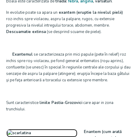
Boala este caracterizata de
triada:
febra
,
angina
, varsaturi
.
In evolutie poate sa apara un
exantem (eruptie la nivelul pielii)
roz-inchis spre violaceu, aspru la palpare, rugos, cu extensie
progresiva la nivelul intregului torace, abdomen, membre.
Descuamatie extinsa
(se desprind scuame de piele).
Exantemul
se caracterizeaza prin mici papule (pete în relief) roz
inchis spre roş-violaceu, pe fond general eritematos (roşu aprins),
confluente (se unesc) în special în regiunile centrale ale corpului şi dau
senzaţie de aspru la palpare (atingere); erupţia începe la baza gâtului
şi pe faţa anterioară a toracelui cu extensie spre membre.
Sunt caracteristice
liniile Pastia-Grozovici
care apar in zona
trunchiului.
Enantem (cum arată