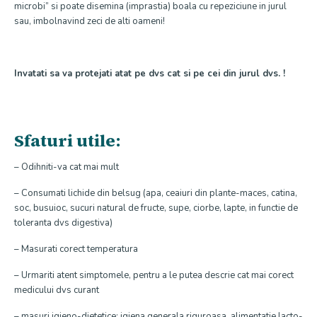
microbi” si poate disemina (imprastia) boala cu repeziciune in jurul
sau, imbolnavind zeci de alti oameni!
Invatati sa va protejati atat pe dvs cat si pe cei din jurul dvs. !
Sfaturi utile:
– Odihniti-va cat mai mult
– Consumati lichide din belsug (apa, ceaiuri din plante-maces, catina,
soc, busuioc, sucuri natural de fructe, supe, ciorbe, lapte, in functie de
toleranta dvs digestiva)
– Masurati corect temperatura
– Urmariti atent simptomele, pentru a le putea descrie cat mai corect
medicului dvs curant
– masuri igieno-dietetice: igiena generala riguroasa, alimentatie lacto-