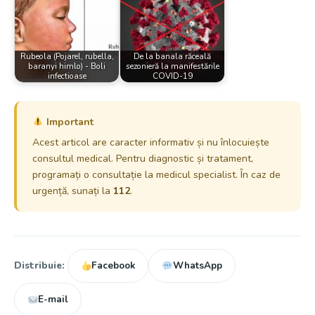
Rubeola (Pojarel, rubella,
De la banala răceală
baranyi himlo) - Boli
sezonieră la manifestările
infectioase
COVID-19
Important
Acest articol are caracter informativ și nu înlocuiește
consultul medical. Pentru diagnostic și tratament,
programați o consultație la medicul specialist. În caz de
urgență, sunați la
112
.
Distribuie:
Facebook
WhatsApp
E-mail