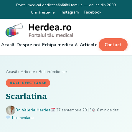
Portal medical dedicat sănătății familiei — online din 2009
Urmărește-ne:
Instagram
Facebook
Acasă
Despre noi
Echipa medicală
Articole
Contact
Acasă
›
Articole
›
Boli infectioase
BOLI INFECTIOASE
Scarlatina
Dr. Valeria Herdea
27 septembrie 2013
6 min de citit
1 comentariu