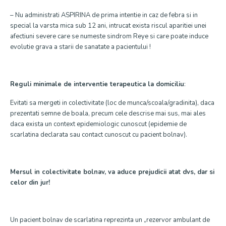
– Nu administrati ASPIRINA de prima intentie in caz de febra si in
special la varsta mica sub 12 ani, intrucat exista riscul aparitiei unei
afectiuni severe care se numeste sindrom Reye si care poate induce
evolutie grava a starii de sanatate a pacientului !
Reguli minimale de interventie terapeutica la domiciliu
:
Evitati sa mergeti in colectivitate (loc de munca/scoala/gradinita), daca
prezentati semne de boala, precum cele descrise mai sus, mai ales
daca exista un context epidemiologic cunoscut (epidemie de
scarlatina declarata sau contact cunoscut cu pacient bolnav).
Mersul in colectivitate bolnav, va aduce prejudicii atat dvs, dar si
celor din jur!
Un pacient bolnav de scarlatina reprezinta un „rezervor ambulant de