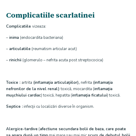
Complicatiile scarlatinei
Complicatiile
vizeaza:
–
inima
(endocardita bacteriana)
–
articulatiile
(reumatism articular acut)
–
rinichii
(glomerulo – nefrita acuta post streptococica)
Toxice :
artrita
(inflamaţia articulaţiilor),
nefrita
(inflamaţia
nefronilor de la nivel renal)
toxică, miocardita (
inflamaţia
muşchiului cardiac
) toxică, hepatita (
inflamaţia ficatului
) toxică.
Septice :
infecţii cu localizări diverse în organism.
Alergice-tardive
(
afectiune secundara bolii de baza, care poate
sa apara după un timp
mai mare sau mai mic
scurs de debutul bolii