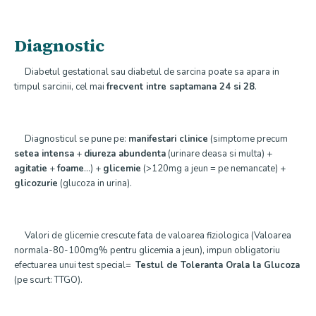
Diagnostic
Diabetul gestational sau diabetul de sarcina poate sa apara in
timpul sarcinii, cel mai
frecvent intre saptamana 24 si 28
.
Diagnosticul se pune pe:
manifestari clinice
(simptome precum
setea intensa
+
diureza abundenta
(urinare deasa si multa) +
agitatie
+
foame
…) +
glicemie
(>120mg a jeun = pe nemancate) +
glicozurie
(glucoza in urina).
Valori de glicemie crescute fata de valoarea fiziologica (Valoarea
normala-80-100mg% pentru glicemia a jeun), impun obligatoriu
efectuarea unui test special=
Testul de Toleranta Orala la Glucoza
(pe scurt: TTGO).