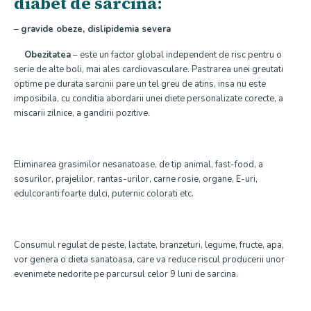
diabet de sarcina:
–
gravide obeze, dislipidemia severa
Obezitatea
– este un factor global independent de risc pentru o
serie de alte boli, mai ales cardiovasculare. Pastrarea unei greutati
optime pe durata sarcinii pare un tel greu de atins, insa nu este
imposibila, cu conditia abordarii unei diete personalizate corecte, a
miscarii zilnice, a gandirii pozitive.
Eliminarea grasimilor nesanatoase, de tip animal, fast-food, a
sosurilor, prajelilor, rantas-urilor, carne rosie, organe, E-uri,
edulcoranti foarte dulci, puternic colorati etc.
Consumul regulat de peste, lactate, branzeturi, legume, fructe, apa,
vor genera o dieta sanatoasa, care va reduce riscul producerii unor
evenimete nedorite pe parcursul celor 9 luni de sarcina.