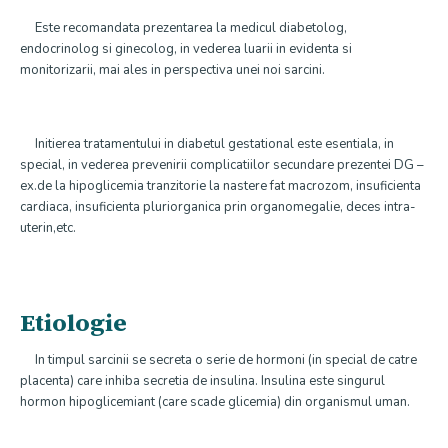
Este recomandata prezentarea la medicul diabetolog,
endocrinolog si ginecolog, in vederea luarii in evidenta si
monitorizarii, mai ales in perspectiva unei noi sarcini.
Initierea tratamentului in diabetul gestational este esentiala, in
special, in vederea prevenirii complicatiilor secundare prezentei DG –
ex.de la hipoglicemia tranzitorie la nastere fat macrozom, insuficienta
cardiaca, insuficienta pluriorganica prin organomegalie, deces intra-
uterin,etc.
Etiologie
In timpul sarcinii se secreta o serie de hormoni (in special de catre
placenta) care inhiba secretia de insulina. Insulina este singurul
hormon hipoglicemiant (care scade glicemia) din organismul uman.