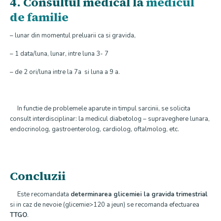
4. Consultul medical la
medicul
de familie
– lunar din momentul preluarii ca si gravida,
– 1 data/luna, lunar, intre luna 3- 7
– de 2 ori/luna intre la 7a si luna a 9 a.
In functie de problemele aparute in timpul sarcinii, se solicita
consult interdisciplinar: la medicul diabetolog – supraveghere lunara,
endocrinolog, gastroenterolog, cardiolog, oftalmolog, etc.
Concluzii
Este recomandata
determinarea glicemiei la gravida trimestrial
si in caz de nevoie (glicemie>120 a jeun) se recomanda efectuarea
TTGO
.