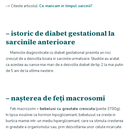
–> Citeste articolul:
Ce mancam in timpul sarcinii?
– istoric de diabet gestational la
sarcinile anterioare
Mamicile diagnosticate cu diabet gestational prezinta un risc
crescut de a dezvolta boala in sarcinile urmatoare. Studiile au aratat
ca acestea au sanse mai mari de a dezvolta diabet de tip 2 la mai putin
de 5 ani de la ultima nastere.
– nașterea de feți macrosomi
Feti macrozomi =
bebelusi cu greutate crescuta
(peste 3700g).
In lipsa insulinei ca hormon hipoglicemiant, bebelusul va creste in
burtica mamei intr-un mediu hiperglicemiant, care va stimula cresterea
in greutate a organismului sau, prin dezvoltarea unor celule incarcate