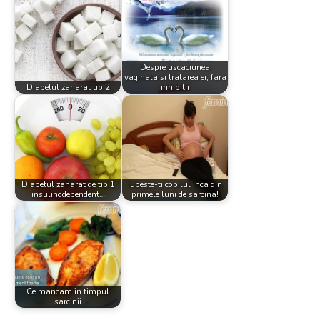
Despre uscaciunea
vaginala si tratarea ei, fara
Diabetul zaharat tip 2
inhibitii
Diabetul zaharat de tip 1
Iubeste-ti copilul inca din
insulinodependent…
primele luni de sarcina!
Ce mancam in timpul
sarcinii