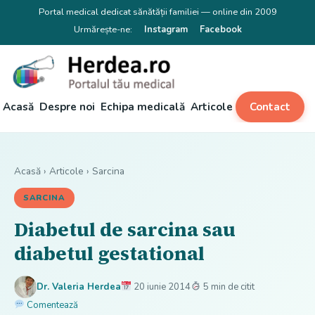
Portal medical dedicat sănătății familiei — online din 2009
Urmărește-ne:
Instagram
Facebook
Acasă
Despre noi
Echipa medicală
Articole
Contact
Acasă
›
Articole
›
Sarcina
SARCINA
Diabetul de sarcina sau
diabetul gestational
Dr. Valeria Herdea
20 iunie 2014
5 min de citit
Comentează